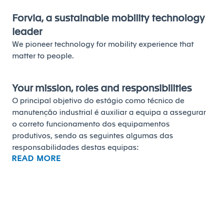
Forvia, a sustainable mobility technology
leader
We pioneer technology for mobility experience that
matter to people.
Your mission, roles and responsibilities
O principal objetivo do estágio como técnico de
manutenção industrial é auxiliar a equipa a assegurar
o correto funcionamento dos equipamentos
produtivos, sendo as seguintes algumas das
responsabilidades destas equipas:
READ MORE
Garantir o cumprimento dos objetivos relativos à
capacidade e disponibilidade dos equipamentos e à
qualidade e custo do processo;
Seguimento diário das ordens de trabalho;
Reparar os equipamentos e ferramentas de forma a
restabelecer o seu funcionamento normal e