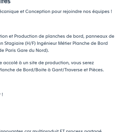
ités
écanique et Conception pour rejoindre nos équipes !
ption et Production de planches de bord, panneaux de
un Stagiaire (H/F) Ingénieur Métier Planche de Bord
e Paris Gare du Nord).
e accolé à un site de production, vous serez
 Planche de Bord/Boite à Gant/Traverse et Pièces.
 !
 innovantes car multiproduit ET process partagé