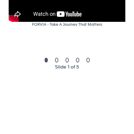
de guidelines pour une gestion durable des outils
collaboratifs.
FORVIA - Take A Journey That Matters
Profil et compétences requises pour
réussir
Profil recherché
Slide 1 of 5
Étudiant Bac+2 / Bac+3 / Bac+4 ITsystèmes /
réseaux / SI
profils BTS SIO / BUT informatique bienvenus
Capacité à structurer, organiser et rationaliser des
environnements complexes
Rigueur, autonomie et sens du détail
Langues : maîtrise du français et de l'anglais (écrit
et oral)
Aisance dans la coordination et l’interaction avec