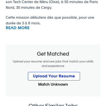
son Tech Center de Méru (Oise), à 50 minutes de Paris
Nord, 30 minutes de Cergy.
Cette mission débutera dès que possible, pour une
durée de 3 à 6 mois.
READ MORE
Mission
Dans le cadre de la divestiture des activités Interiors,
Get Matched
vous contribuerez à la structuration et à la
Upload your resume and see jobs that match your skills
rationalisation des espaces collaboratifs R&D (Teams,
and experience
SharePoint / Shareplaces) dans le nouvel
environnement Microsoft 365, en lien avec les équipes
Upload Your Resume
métier et IT.
Match Unknown
Missions principales