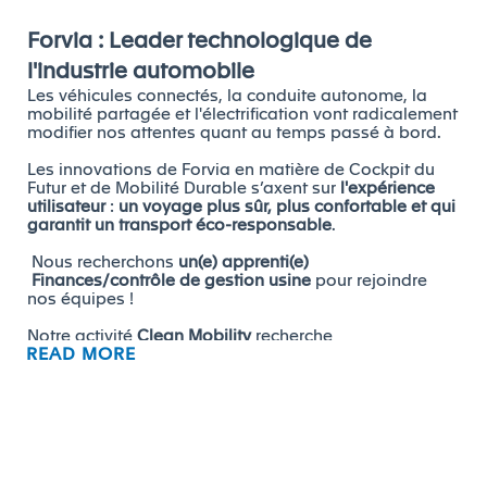
Forvia : Leader technologique de
l'industrie automobile
Les véhicules connectés, la conduite autonome, la
mobilité partagée et l'électrification vont radicalement
modifier nos attentes quant au temps passé à bord.
Les innovations de Forvia en matière de Cockpit du
Futur et de Mobilité Durable s’axent sur
l'expérience
utilisateur
:
un voyage plus sûr, plus confortable et qui
garantit un transport éco-responsable
.
Nous recherchons
un(e) apprenti(e)
Finances/contrôle de gestion usine
pour rejoindre
nos équipes !
Notre activité
Clean Mobility
recherche
READ MORE
un(e)
apprenti(e) finance /contrôle de gestion usine
.
Durée de l’apprentissage : 24 mois à compter de
septembre 2026.
Vos missions, rôles et responsabilités