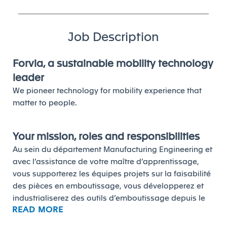
Job Description
Forvia, a sustainable mobility technology
leader
We pioneer technology for mobility experience that
matter to people.
Your mission, roles and responsibilities
Au sein du département Manufacturing Engineering et
avec l’assistance de votre maître d’apprentissage,
vous supporterez les équipes projets sur la faisabilité
des pièces en emboutissage, vous développerez et
industrialiserez des outils d’emboutissage depuis le
READ MORE
concept jusqu’au démarrage de la production en
usine.