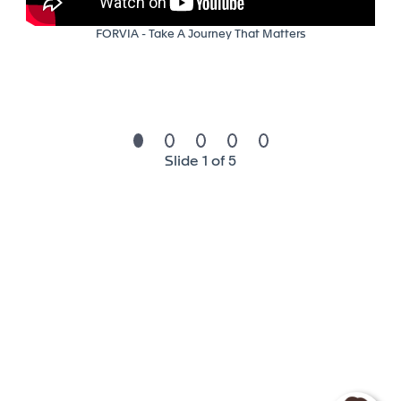
development of sustainable mobility leading
FORVIA - Take A Journey That Matters
technologies.
We are the seventh-largest global automotive
supplier, employing more than 157,000 people in
more than 40 countries which makes a lot of
opportunity for career development.
We welcome energetic and agile people who can
Slide 1 of 5
thrive in a fast-changing environment. People who
share our strong values. Team players with a
collaborative mindset and a passion to deliver
high standards for our clients. Lifelong learners.
High performers. Globally minded people who
aspire to work in a transforming industry, where
excellence, speed, and quality count.
We cultivate a learning environment, dedicating
tools and resources to ensure we remain at the
forefront of mobility. Our people enjoy an average
of more than 22 hours of online and in-person