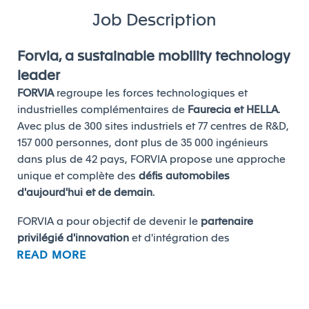
Job Description
Forvia, a sustainable mobility technology
leader
FORVIA
regroupe les forces technologiques et
industrielles complémentaires de
Faurecia et HELLA
.
Avec plus de 300 sites industriels et 77 centres de R&D,
157 000 personnes, dont plus de 35 000 ingénieurs
dans plus de 42 pays, FORVIA propose une approche
unique et complète des
défis automobiles
d'aujourd'hui et de demain
.
FORVIA a pour objectif de devenir le
partenaire
privilégié d'innovation
et d'intégration des
READ MORE
constructeurs automobiles du monde entier.
FORVIA veut être un acteur du changement qui
s'engage à imaginer et à mettre en œuvre la