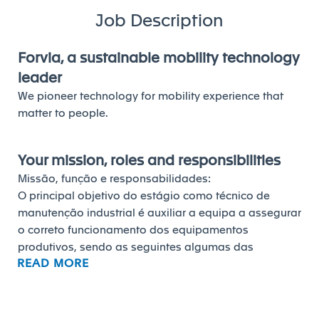
Job Description
Forvia, a sustainable mobility technology
leader
We pioneer technology for mobility experience that
matter to people.
Your mission, roles and responsibilities
Missão, função e responsabilidades:
O principal objetivo do estágio como técnico de
manutenção industrial é auxiliar a equipa a assegurar
o correto funcionamento dos equipamentos
produtivos, sendo as seguintes algumas das
READ MORE
responsabilidades destas equipas:
Garantir o cumprimento dos objetivos relativos à
capacidade e disponibilidade dos equipamentos e à